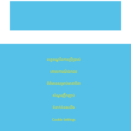
លក្ខខណ្ឌនៃការប្រើប្រាស់
គោលការណ៍ឯកជន
ព័ត៌មានសម្រាប់មាតាបិតា
សំណួរញឹកញាប់
ទំនាក់ទំនងយើង
Cookie Settings