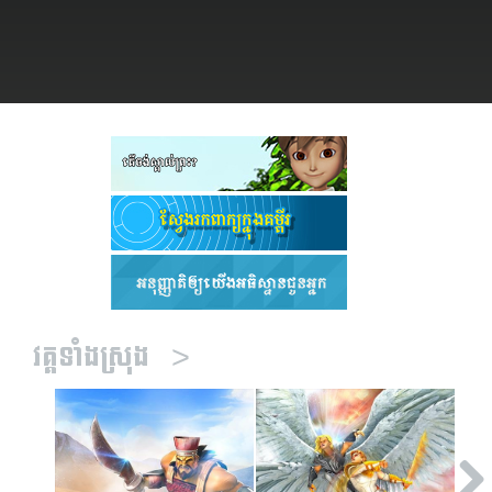
្មោះ
ា
វគ្គទាំងស្រុង
>