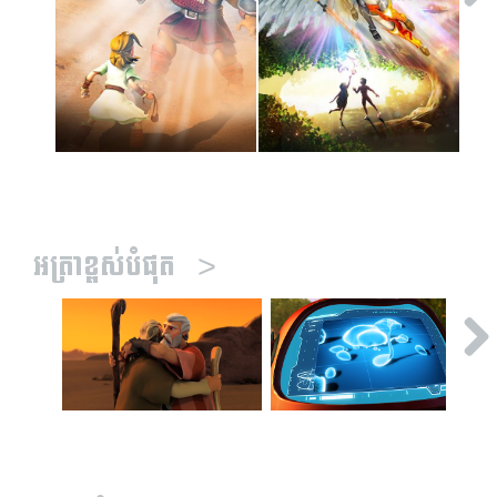
អត្រាខ្ពស់បំផុត
>