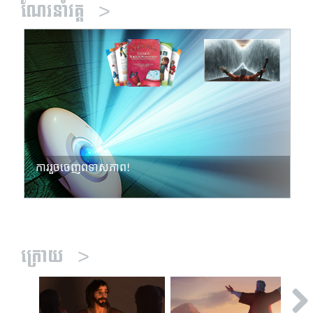
ណែរនាំវគ្គ
>
ការរួចចេញពីទាសភាព!
ក្រោយ
>