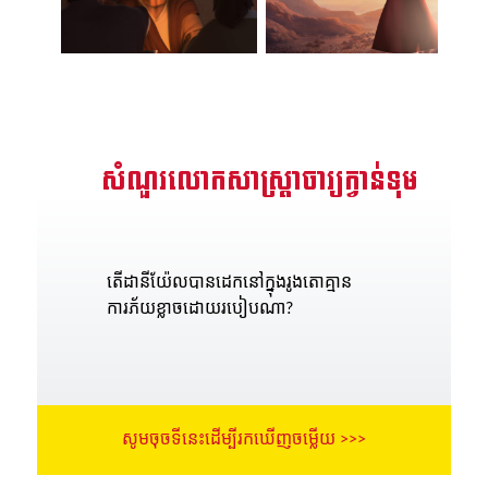
សំណួរលោកសាស្រ្តាចារ្យក្វាន់ទុម
តើដានីយ៉ែលបានដេកនៅក្នុងរូងតោគ្មាន
ការភ័យខ្លាចដោយរបៀបណា?
សូមចុចទីនេះដើម្បីរកឃើញចម្លើយ >>>