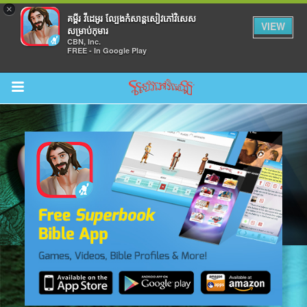
×
គម្ពីរ វីដេអូរ ល្បែងកំសាន្តសៀវភៅវិសេស
VIEW
សម្រាប់កុមារ
CBN, Inc.
FREE - In Google Play
Return to Content
ល់