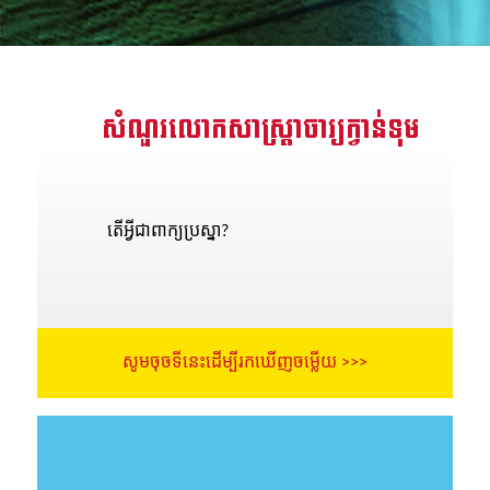
រះគម្ពីរ
ីព្រះគម្ពីរសៀវភៅវិសេសឥតគិតថ្លៃ
សំណួរលោកសាស្រ្តាចារ្យក្វាន់ទុម
្មោះ
ា
តើអ្វីជាពាក្យប្រស្នា​?
សូមចុចទីនេះដើម្បីរកឃើញចម្លើយ >>>