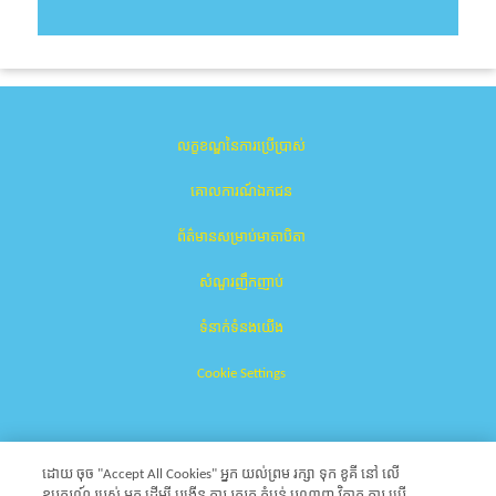
លក្ខខណ្ឌនៃការប្រើប្រាស់
គោលការណ៍ឯកជន
ព័ត៌មានសម្រាប់មាតាបិតា
សំណួរញឹកញាប់
ទំនាក់ទំនងយើង
Cookie Settings
ដោយ ចុច "Accept All Cookies" អ្នក យល់ព្រម រក្សា ទុក ខូគី នៅ លើ
ឧបករណ៍ របស់ អ្នក ដើម្បី បង្កើន ការ រុករក តំបន់ បណ្ដាញ វិភាគ ការ ប្រើ