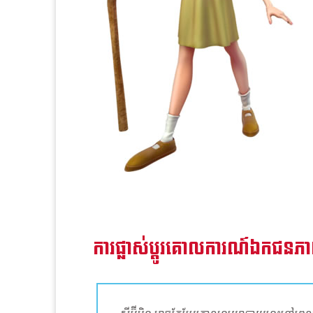
ការផ្លាស់ប្តូរគោលការណ៍ឯកជន