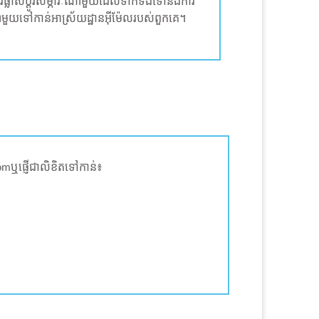
លាស់ប្តូរសម្ភារៈណាមួយដែលទាក់ទងទៅនឹងការ
ូរណាមួយទៅកាន់អាស្រ័យដ្ឋានអ៊ីម៉ែលរបស់ពួកគេ។
mឬផ្ញើជាលិខិតទៅកាន់៖