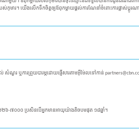
មួយ។ ឪពុកម្តាយរបស់កុមារបានចុះឈ្មោះនឹងទទួលបានការជូនដំណឹងពីការផ្
លួនរបស់កុមារ។ យើងលើកទឹកចិត្តឲ្យឪពុកម្តាយផ្ដល់ការណែនាំចំពោះការផ្លាស់ប្ត
ល់ សំណួរ ឬការព្រួយបារម្ភដោយផ្ញើសារតាមអ៊ីម់ែលទៅកាន់
partners@cbn.co
២២៦-៧០០០ ប្រសិនបើអ្នកមានអាយុយ៉ាងតិចបមផុត ១៨ឆ្នាំ។