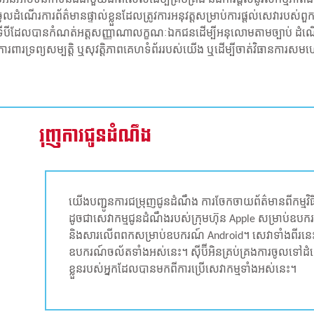
ិចូលដំណើរការព័ត៌មានផ្ទាល់ខ្លួនដែលត្រូវការអនុវត្តសម្រាប់ការផ្តល់សេវារបស់ព
ីដែលបានកំណត់អត្តសញ្ញាណាលក្ខណៈឯកជនដើម្បីអនុលោមតាមច្បាប់ ដំណើរតុលាក
យការពារទ្រព្យសម្បត្តិ ឬសុវត្តិភាពគេហទំព័ររបស់យើង ឬដើម្បីចាត់វិធានការសមហេត
រុញការ​ជូន​ដំណឹង
យើងបញ្ជូនការជម្រុញជូនដំណឹង ការចែកចាយព័ត៌មានពីកម្ម
ដូចជាសេវាកម្មជូនដំណឹងរបស់ក្រុមហ៊ុន Apple សម្រាប់ឧប
និងសារលើពពកសម្រាប់ឧបករណ៍ Android។ សេវាទាំងពីរនេះសុទ្ធ
ឧបករណ៍ចល័តទាំងអស់នេះ។ ស៊ី​ប៊ីអិនគ្រប់គ្រងការចូលទៅដំណើរ
ខ្លួនរបស់អ្នកដែលបានមកពីការប្រើសេវាកម្មទាំងអស់នេះ។