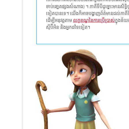
ចាប់ឆោ្នតផ្សងសំណាង) ។ ភាគីទីបីដូច្នោះមានសិទ្ធ
ទៀតបានទេ។ យើងក៏អាចបង្ហាញព័ត៌មានដល់ភាគីទីប
ដើម្បីអនុវត្តតាម
លក្ខខណ្ឌនៃការប្រើប្រាស់
ក្នុងន័
ស៊ីប៊ីអិន និងអ្នកដទៃទៀត។