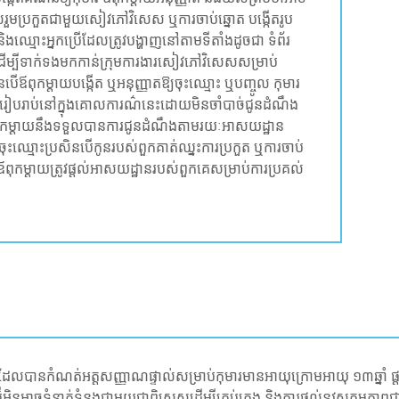
លរួមប្រកួតជាមួយសៀវភៅវិសេស ឬការចាប់ឆ្នោត បង្កើតរូប
មោះអ្នកប្រើដែលត្រូវបង្ហាញនៅតាមទីតាំងដូចជា ទំព័រ
ដើម្បីទាក់ទងមកកាន់ក្រុមការងារសៀវភៅវិសេសសម្រាប់
នបើឪពុកម្តាយបង្កើត ឬអនុញ្ញាតឱ្យចុះឈ្មោះ ឬបញ្ចូល កុមារ
នរៀបរាប់នៅក្នុងគោលការណ៌នេះដោយមិនចាំបាច់ជូនដំណឹង
តាយ​នឹង​ទទួល​បាន​ការ​ជូន​ដំណឹង​តាមរយៈ​អាសយដ្ឋាន​
​ឈ្មោះប្រសិនបើ​កូន​របស់​ពួកគាត់ឈ្នះ​ការ​ប្រកួត ឬ​ការ​ចាប់​
ឪពុកម្តាយត្រូវផ្តល់អាសយដ្ឋានរបស់ពួកគេសម្រាប់ការប្រគល់
ីបីដែលបានកំណត់អត្តសញ្ញាណផ្ទាល់សម្រាប់កុមារមានអាយុក្រោមអាយុ ១៣ឆ្នាំ
អិនអាចទំនាក់ទំនងជាមួយជាពិសេសដើម្បីគ្រប់គ្រង និងការផ្តល់នូវសកម្មភាពជ