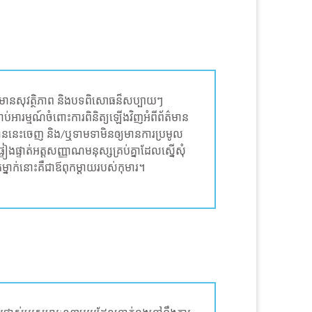
គេមានសុវត្ថិភាព និងបទពិសោធន៏សប្បាយៗ
ប់អារម្មណ៍ចំពោះការពិនិត្យឡើងវិញអំពីព័ត៌មាន
ននេះចេញ និង/ឬទាមទាមិនឲ្យមានការប្រមូល
ៀងផ្ទាត់អត្តសញ្ញាណមនុស្សគ្រប់គ្នាដែលស្នើសុំ
្នាក់នោះគឺជាឪពុកម្តាយរបស់កុមារ។