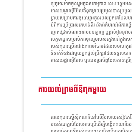
ឲ្យកុមារអាចចូលរួមក្នុងសកម្មភាព លេងហ្គេមអនឡា
អាសយដ្ឋានអ៊ីម៉ែលឪពុកម្តាយប្រមូលបានប្រមូ
ម្តាយសម្រាប់ការចុះឈ្មោះកូនរបស់ពួកគេដែលម
អំពីការប្រើប្រាស់គេហទំព័រ និងព័ត៌មានអំពីការធ្វ
ឆ្នោតផ្សងសំណាងតាមអនឡាញ ឬផ្តល់ជូននូវ
លក្ខខណ្ឌសម្រាប់ការចូលរួមរបស់ក្មេងនៅក្នុ
របស់កុមារច្រើនជាងភាពចាំបាច់ដែលសមហេតុផល។ 
ទំនាក់ទំនងជាមួយអ្នកផ្តល់ប្រឹក្សាដែលទទួលបា
អាសយដ្ឋានអ៊ីមែល ឬលេខទូរស័ព្ទដែលគាត់ប្រើប
ការយល់ព្រមពីឪពុកម្តាយ
ពេលកុមារស្នើសុំគណនីនៅលើវ៉ិបសាយសៀវភៅវិ
មានតំណភ្ជាប់ដែលអាចប្រើដើម្បីបង្កើតគណនីរបស់
សម្រាប់គណនីរបស់កុមារ។ ប្រសិនបើមាតាបិតាបង