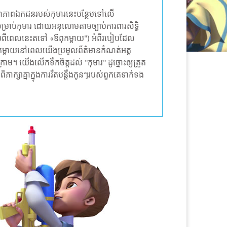
លការណ៍ភាពឯកជនរបស់កុមារនេះបន្ថែមទៅលើ
ាប់កុមារ ដោយអនុលោមតាមច្បាប់ការពារសិទ្ធិ
ប់ពីពេលនេះតទៅ «ឪពុកម្តាយ") អំពីរបៀបដែល
ឪពុកម្តាយនៅពេលយើងប្រមូលព័ត៌មានកំណត់អត្ត
ើង​លើក​ទឹក​ចិត្តដល់ "កុមារ​" ដូច្នោះឲ្យ​​ត្រួត
សាគ្នា​ក្នុង​​ការ​រឹត​បន្តឹង​កូន​ៗរបស់​ពួក​គេ​ទាក់ទង​