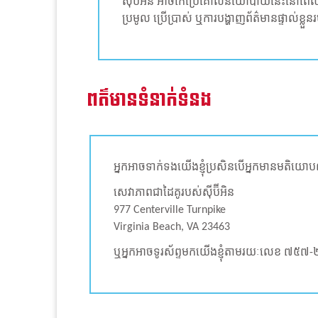
ស៊ីប៊ីអិន អាចកែប្រែគោលនយោបាយនេះនៅពេលណា
ប្រមូល ប្រើប្រាស់ ឬការបង្ហាញព័ត៌មានផ្ទាល់ខ្
ពត៌មានទំនាក់ទំនង
អ្នកអាចទាក់ទងយើងខ្ញុំប្រសិនបើអ្នកមានមតិយោប
សេវាភាពជាដៃគូរបស់ស៊ីប៊ីអិន
977 Centerville Turnpike
Virginia Beach, VA 23463
ឬអ្នកអាចទូរស័ព្ទមកយើងខ្ញុំតាមរយៈលេខ ៧៥៧-