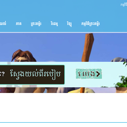
កម្មវ
ងយល់
ភាគ
ព្រះគម្ពីរ
វីដេអូ
វិទ្យុ
កម្មវិធីព្រះគម្ពីរ