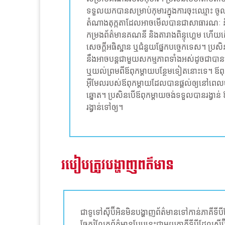
ទទួលយកបានសម្រាប់កុមារក្នុងការចុះឈ្មោះ ចូ
តំណាងតុក្កតាដែលអាចមើលបានជាសាធារណៈ និងឈ្
កម្រងព័ត៌មានគណនី និងតារាងពិន្ទុហ្គេម ហើយ
សេចក្តីអធិស្ឋាន ឬជំនួយផ្នែកបច្ចេកទេស។ ប្រសិ
នឹងអាចបន្តជាមួយសកម្មភាពទាំងអស់ដូចជាបា
ឬយល់ព្រមពីឪពុកម្តាយបន្ថែមទៀតនោះទេ។ ឪពុកម្
អ៊ីមែលរបស់ឪពុកម្តាយដែល​បាន​ផ្ដល់​ឲ្យនៅ​ពេល​ចុះ
ឆ្នោត។ ប្រសិនបើឪពុកម្តាយចង់ទទួលបានរង្វាន់ 
រង្វាន់ទៅឲ្យ។
របៀបត្រូវបង្ហាញពត៌មាន
ជាទូទៅស៊ីប៊ីអិនមិនបង្ហាញព័ត៌មានទៅកាន់ភាគីទ
ចែករំលែកព័ត៌មានបែបនេះជាមួយភាគីទីបីដែលស៊ីប៊ី