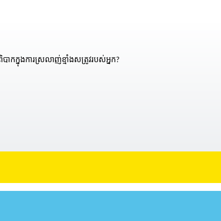
ពិបាកក្នុងការស្រលាញ់ខ្មាំងសត្រូវរបស់អ្នក?