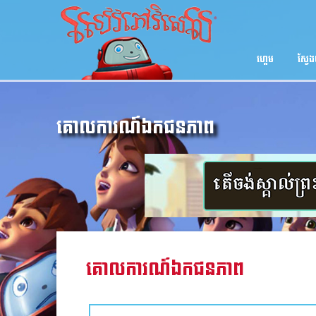
ហ្គេម
ស្វែ
គោលការណ៍ឯកជនភាព
គោលការណ៍ឯកជនភាព