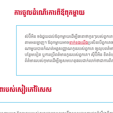
ការចូលដំណើរការពីឪពុកម្តាយ
ស៊ប៊ីអិន ចង់ជួយដល់ឪពុកម្តាយដើម្បីធានាថាកូនៗរបស់ពួក
តាមអនឡាញ។ ឪពុកម្តាយអាច
ទាក់ទងយើង
ប្រសិនបើពួកគេចា
ណាមួយបានកំណត់អត្តសញ្ញាណកូនរបស់ពួកគេ ឲ្យលុបពត៌មា
បន្ថែមទៀត ឬការប្រើពត៌មានកូនរបស់ពួកគេ។ ស៊ីប៊ីអិន ខិតខំផ្ទ
ព័ត៌មានរបស់កុមារដើម្បីឲ្យសមហេតុផលជាក់លាក់ថាជាការពិតម
ភាពរបស់សៀវភៅវិសេស