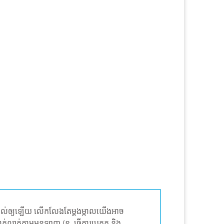
​ ផ្តល់ឲ្យឡើយ លើកលែងតែម្តងម្កាលយើងអាច
ាក់លាក់តាមអនឡាញ (ឧ. ធ្វើការប្រកួត និង