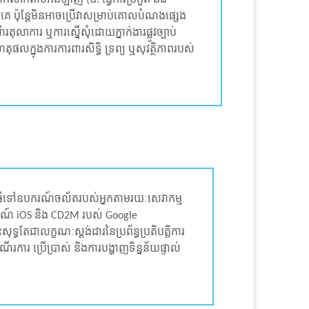
ួកគេ ប៉ុន្តែមិនអាចប្រើវាសម្រាប់គោលបំណងផ្សេង
ារ ឬការស្នើសុំដោយភ្នាក់ងារផ្លូវច្បាប់
ុផលក្នុងការការពារសិទ្ធិ ទ្រព្យ ឬសុវត្ថិភាពរបស់
វិធីទៅឧបករណ៍ចល័តរបស់អ្នកតាមរយៈសេវាកម្ម
ករណ៍ iOS និង CD2M របស់ Google
តែជាលក្ខណៈស្តង់ដារនៃប្រព័ន្ធប្រតិបត្តិការ
ការ ប្រើប្រាស់ និងការបង្ហាញទិន្នន័យផ្ទាល់