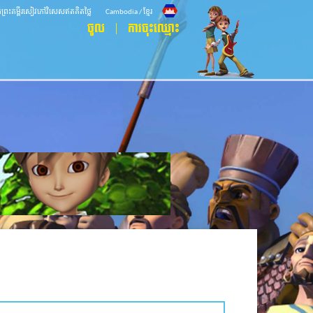
ិធីព្រះគម្ពីរសៀវភៅវិសេសឥតគិតថ្លៃ
Cambodia / ខ្មែរ
ចូល
ការចុះឈ្មោះ