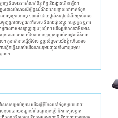
ញ និងមានការកំណត់ពិន្ទុ ពិន្ទុ និងរង្វាន់កើនឡើង។
លក្នុងគោលបំណងដើម្បីជូនដំណឹងដោយផ្ទាល់ទៅកាន់ឪពុក
ានអាយុក្រោមអាយុ ១៣ឆ្នាំ ដោយផ្តល់ការជូនដំណឹងគ្រប់ពេល
ើបច្ចុប្បន្នភាពលក្ខណៈពិសេស និងការផ្លាស់ប្តូរ ការប្រកួត ឬការ
សកម្មភាពតាមអនឡាញផ្សេងៗទៀត។ យើងប្រហែលជាមិនមាន
ងសកម្មភាពណារបស់យើងតាមអនឡាញសម្រាប់ការផ្តល់ព័ត៌មាន
កុមារក៏អាចផ្ញើអ៊ីម៉ែល ឬទូរស័ព្ទមកយើងខ្ញុំ ហើយអាច
នការហ្វឹកហ្វឺនរបស់យើងដោយរួមបញ្ចូលទាំងការប្រមូល
្រាស់។
សេសសម្រាប់កុមារ យើងផ្ញើអ៊ីមែលទៅឪពុកម្តាយដោយ
កុមារដោយបញ្ជាក់អំពីឈ្មោះអ្នកប្រើ និងពាក្យសម្ងាត់
្កើតគណនីឲ្យកុមារ ឪពុកម្តាយអនុញ្ញាតិ និងយល់ព្រមថាអាច