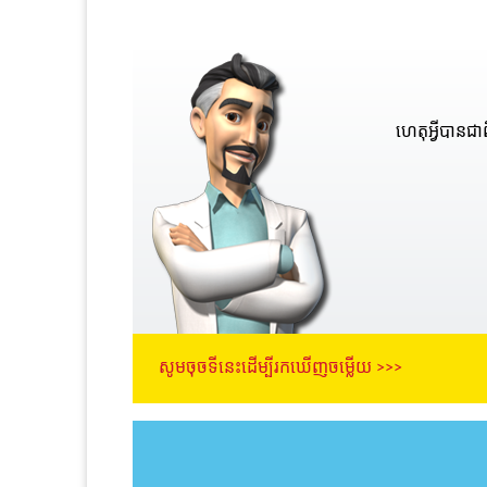
ហេតុអ្វីបានជា
សូមចុចទីនេះដើម្បីរកឃើញចម្លើយ >>>