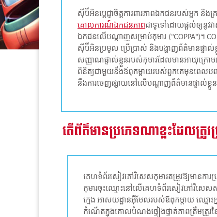
ស៊ីប៊ីអិនប្តេជ្ញាចិត្តការពារភាពឯកជនរបស់អ្នក 
គោលការណ៍ឯកជនភាព
ជាទូទៅដោយផ្តល់ឲ្យនូវ
ឯកជនលើបណ្តាញសម្រាប់កុមារ ("COPPA")។ COPP
ស៊ីប៊ីអិនប្រមូល ប្រើប្រាស់ និងបង្ហាញព័ត៌មា
សញ្ញាណផ្ទាល់ខ្លួនរបស់កុមារដែលមានអាយុក្រោមអាយុ
ពិនិត្យ​​ជាមួយ​នឹង​ឪពុក​ម្តាយ​របស់​ពួក​គេ​មុន​ពេល​បញ្
នឹង​ការ​ចេញ​ផ្សាយ​នៅលើ​ប​ណ្តា​ញ​ព័ត៌មាន​ផ្ទាល់ខ្
តើព័ត៌មានប្រភេទណាខ្លះដែលត្រូវប
គេហទំព័រសៀវភៅវិសេសកុមារតម្រូវឱ្យមានការប្រ
កុមារចុះឈ្មោះនៅលើគេហទំព័រសៀវភៅវិសេសសម្រ
ក្មេង អាសយដ្ឋានអ៊ីមែលរបស់ឪពុកម្តាយ ឈ្មោះអ្នកប្
កំណើតក្នុងគោលបំណងផ្ទៀងផ្ទាត់ភាពត្រឹមត្រូវនៃអ