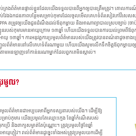
និងគ្រប់គ្រងព័ត៌មានផ្ទាល់ខ្លួនដែលយើងទទួលបានពីអ្នកឲ្យបានត្រឹមត្រូវ។ គោ
វាស់វែងឯកជនភាពបន្ថែមសម្រាប់កុមារដែលចូលមើលគេហទំព័រសៀវភៅវិសេសសម្រ
A តម្រូវឲ្យយើងជូនដំណឹងដល់ឪពុកម្តាយ និងអាណាព្យាបាលស្របច្បាប់ (ចា
នផ្ទាល់ខ្លួនរបស់កុមារមានអាយុក្រោម ១៣ឆ្នាំ ហើយយើងទទួលបានការយល់ព្រមពី
 ១៣ឆ្នាំ។ ការអនុវត្តការប្រមូលព័ត៌មានរបស់យើងត្រូវបានពណ៌នាដូចខាងក្រោម។ យ
ចូល​ព័​ត៌​មាននៅ​លើ​គេ​ហ​ទំព័រ​ណា​មួយ ​ហើយ​យើង​សូមលើក​ទឹក​ចិត្ត​ឪពុក​ម្តាយ​ឲ្យ​ពិភាក្
លួន​តាមអនឡាញទៅកាន់​នរណា​ម្នាក់​ដែល​ពួក​គេ​មិន​ស្កាល់​។
្រមូល?
មូលព័ត៌មានជាអប្បបរមាពីអ្នកទស្សនារបស់យើង។ ដើម្បីឱ្យ
ាប់កុមារ យើងប្រមូលតែឈ្មោះក្មេង ខែឆ្នាំកំណើតរបស់
រើ និងពាក្យសម្ងាត់តែប៉ុណ្ណោះ។ ត្រូវប្រមូលថ្ងៃខែឆ្នាំ
ាយុភ្ញៀវ។ រាល់ព័ត៌មានដូច្នេះទាំងអស់ត្រូវប្រមូលយកដើម្បី