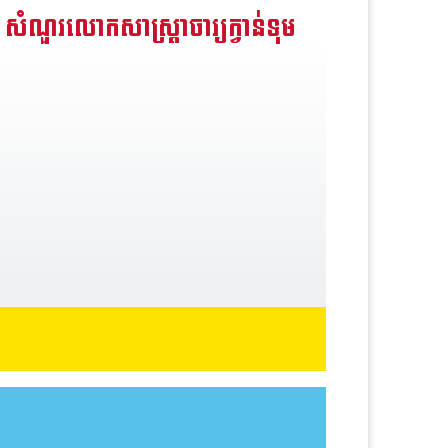
សំណួរលោកសាស្រ្តាចារ្យក្វាន់ទុម