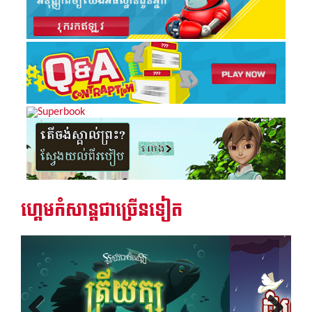
ចូរថ្វាយបង្គំព្រះអង្គ
យ៉ូហាន ៣:១៦
វិវរណៈ ៥:១៤
រ៉ូម ១២:១
ហ្គេមកំសាន្តជាច្រើនទៀត