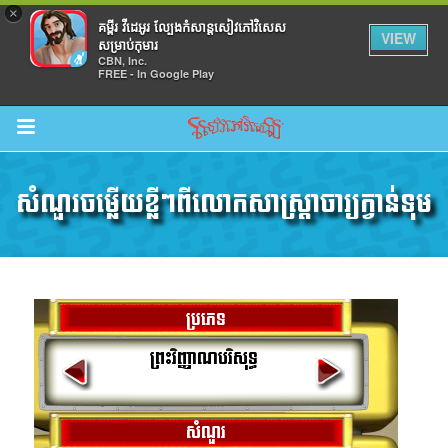
×
គម្ពីរ វីដេអូរ ល្បែងកំសាន្តសៀវភៅវិសេស
VIEW
សម្រាប់កុមារ
CBN, Inc.
FREE - In Google Play
Return to Content
សំណួរចម្លើយខ្លីៗពីលោកសាស្រ្តាចារ្យក្វាន់ទុម
ល់
ប្រភេទ
ព្រះវិញ្ញាណបរិសុទ្ធ
សំណួរ