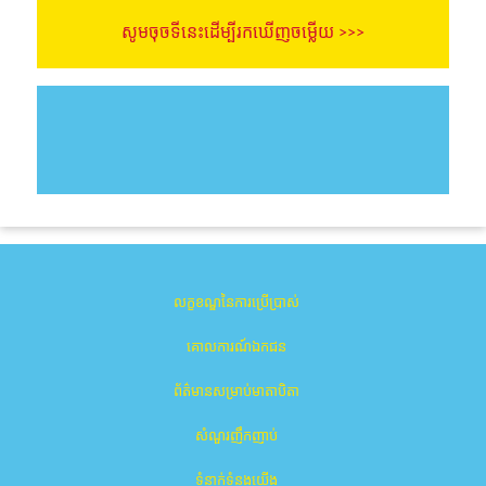
សូមចុចទីនេះដើម្បីរកឃើញចម្លើយ >>>
លក្ខខណ្ឌនៃការប្រើប្រាស់
គោលការណ៍ឯកជន
ព័ត៌មានសម្រាប់មាតាបិតា
សំណួរញឹកញាប់
ទំនាក់ទំនងយើង