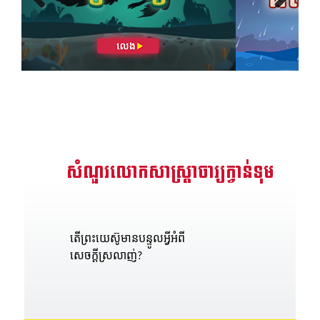
Previous
Next
សំណួរលោកសាស្រ្តាចារ្យក្វាន់ទុម
តើព្រះយេស៊ូមានបន្ទូលអ្វីអំពី
សេចក្តីស្រលាញ់?