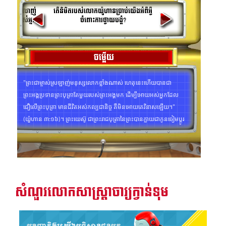
រះគម្ពីរ
េចក្កីស្រលាញ់
តើនិមិតរបស់លោកយ៉ូហានប្រាប់យើងអំពីអ្វី
្តេច ដល់អស់អ្នក
ចំពោះការថ្វាយបង្គំ?
់លោក?
ីព្រះគម្ពីរសៀវភៅវិសេសឥតគិតថ្លៃ
ចម្លើយ
្មោះ
"ព្រះជាម្ចាស់​ស្រឡាញ់​មនុស្ស ​លោក​ខ្លាំង​ណាស់ ហេតុ​នេះ​ហើយ​បាន​ជា​
ព្រះអង្គ​ប្រទាន​ព្រះបុត្រា​តែ​មួយ​របស់​ព្រះអង្គ​មក ដើម្បី​អោយ​អស់​អ្នក​ដែល​
ា
ជឿ​លើ​ព្រះបុត្រា មាន​ជីវិត​អស់កល្ប​ជានិច្ច គឺ​មិន​អោយ​គេ​វិនាស​ឡើយ។"
(យ៉ួហាន ៣:១៦)។ ព្រះយេស៊ូ ជាព្រះរាជបុត្រានៃព្រះ​បានក្លាយជាកូនចៀមប្តូរ
ព្រះជនបានសុគត់នៅលើឈើឆ្កាងដូច្នេះយើងអាចអត់ទោស។ ក្នុងនិមិត្តរបស់
លោកយ៉ួហាន មនុស្សចាសៗម្ភៃបួននាក់(ដែលអាចធ្វើតំណាងកុលសម្ព័ន្ធ
ទាំង១២នៃជនជាតិអ៊ីស្រាអែល និងមានពួកសាវក ១២ នាក់) បានចុះមក
ហើយថ្វាយបង្គំកូនព្រះ (វិវរណៈ ៥:១៤)។ កូន​ចៀម​ទទួល​ពាក្យ​សរសើរ​តម្កើង​
ព្រះកិត្តិនាម សិរីរុងរឿង និង​ព្រះចេស្ដា អស់កល្ប​ជា​អង្វែង​ត​រៀង​ទៅ យើង
សំណួរលោកសាស្រ្តាចារ្យក្វាន់ទុម
ផងដែរ ត្រូវតែថ្វាយបង្គំទ្រង់នូវរាល់អ្វីៗដែលយើងគិត និយាយនិងធ្វើ (រ៉ួម
១២:១)។