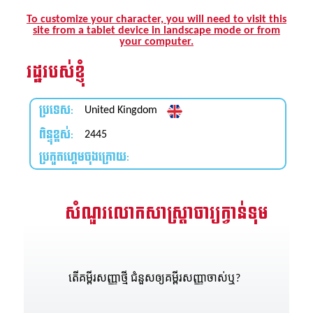
រះគម្ពីរ
To customize your character, you will need to visit this
site from a tablet device in landscape mode or from
ីព្រះគម្ពីរសៀវភៅវិសេសឥតគិតថ្លៃ
your computer.
រដ្ឋរបស់ខ្ញុំ
្មោះ
ប្រទេស:
United Kingdom
ពិន្ទុខ្ពស់:
ា
2445
ប្រកួតហ្គេមចុងក្រោយ:
សំណួរលោកសាស្រ្តាចារ្យក្វាន់ទុម
តើគម្ពីរសញ្ញាថ្មី ជំនួសឲ្យគម្ពីរសញ្ញាចាស់ឬ?