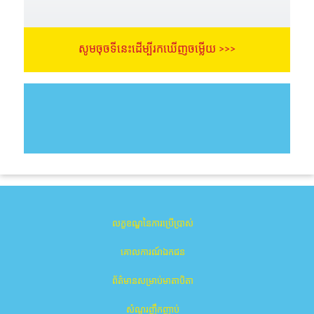
សូមចុចទីនេះដើម្បីរកឃើញចម្លើយ >>>
លក្ខខណ្ឌនៃការប្រើប្រាស់
គោលការណ៍ឯកជន
ព័ត៌មានសម្រាប់មាតាបិតា
សំណួរញឹកញាប់