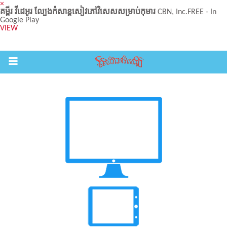
×
គម្ពីរ វីដេអូរ ល្បែងកំសាន្តសៀវភៅវិសេសសម្រាប់កុមារ
CBN, Inc.
FREE - In
Google Play
VIEW
Return to Content
ល់