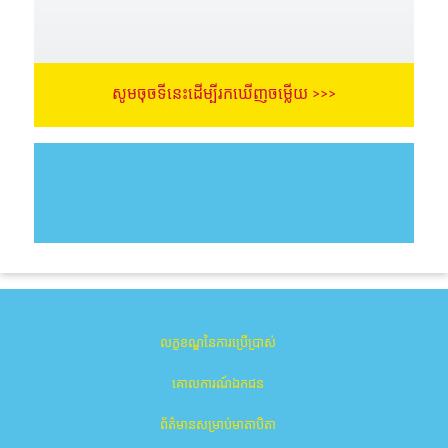
សូមចុចទីនេះដើម្បីរកឃើញចម្លើយ >>>
លក្ខខណ្ឌនៃការប្រើប្រាស់
គោលការណ៍ឯកជន
ព័ត៌មានសម្រាប់មាតាបិតា