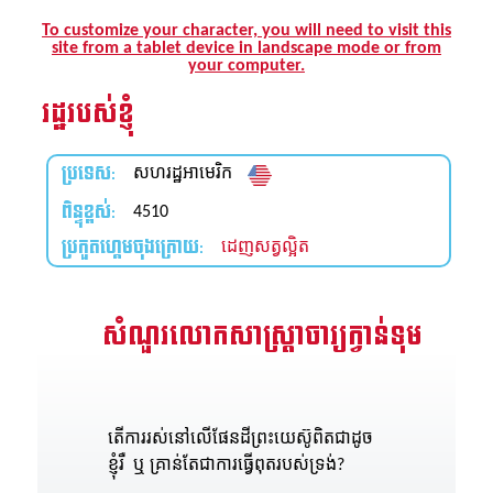
រះគម្ពីរ
To customize your character, you will need to visit this
site from a tablet device in landscape mode or from
ីព្រះគម្ពីរសៀវភៅវិសេសឥតគិតថ្លៃ
your computer.
រដ្ឋរបស់ខ្ញុំ
្មោះ
ប្រទេស:
សហរដ្ឋអាមេរិក
ពិន្ទុខ្ពស់:
ា
4510
ប្រកួតហ្គេមចុងក្រោយ:
ដេញសត្វល្អិត
សំណួរលោកសាស្រ្តាចារ្យក្វាន់ទុម
តើការរស់នៅលើផែនដីព្រះយេស៊ូពិតជាដូច
ខ្ញុំរឺ ឬ គ្រាន់តែជាការធ្វើពុតរបស់ទ្រង់?