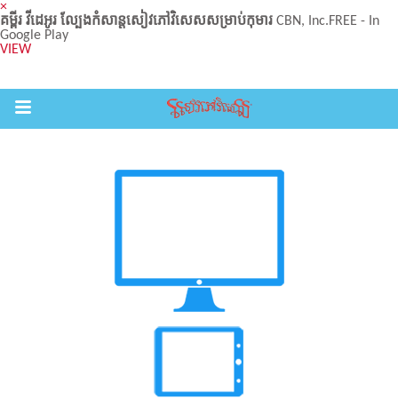
×
គម្ពីរ វីដេអូរ ល្បែងកំសាន្តសៀវភៅវិសេសសម្រាប់កុមារ
CBN, Inc.
FREE - In
Google Play
VIEW
Return to Content
ល់