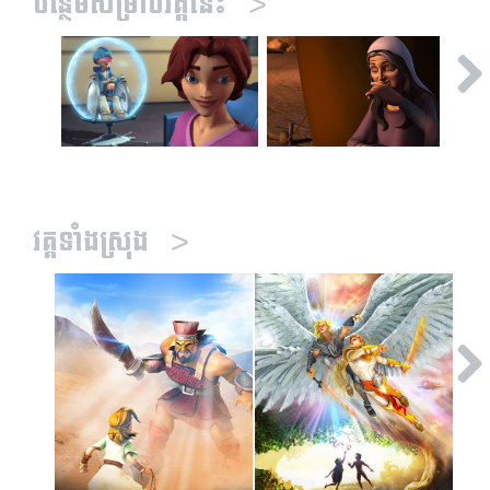
បន្ថែមសម្រាប់វគ្គនេះ
>
វគ្គទាំងស្រុង
>