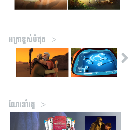
អត្រាខ្ពស់បំផុត
>
ណែរនាំវគ្គ
>