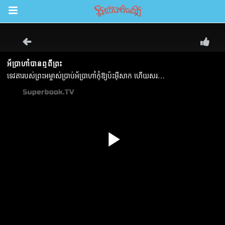
Return to Content
ល់
រះគម្ពីរ
ីព្រះគម្ពីរសៀវភៅវិសេសឥតគិតថ្លៃ