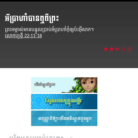
្មោះ
អ័ប្រាហាំបានឮពីព្រះ
ា
ព្រះអម្ចាស់​មាន​បន្ទូល​ប្រាប់​អ័ប្រាហាំ​កុំ​ឲ្យ​ប៉ះ​អ៊ីសាក។
លោកុប្បត្តិ 22:11-18