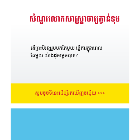
សំណួរលោកសាស្រ្តាចារ្យក្វាន់ទុម
តើព្រះបីអង្គរួមមកតែមួយ ធ្វើការក្នុងពេល
តែមួយ យ៉ាងដូចម្តេចបាន?
សូមចុចទីនេះដើម្បីរកឃើញចម្លើយ >>>