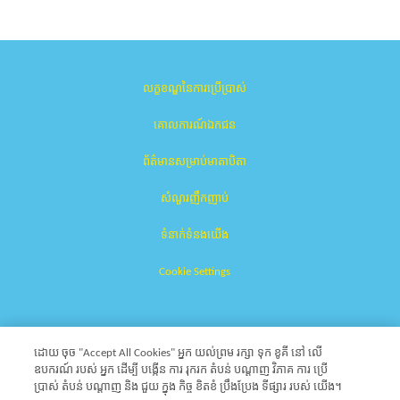
លក្ខខណ្ឌនៃការប្រើប្រាស់
គោលការណ៍ឯកជន
ព័ត៌មានសម្រាប់មាតាបិតា
សំណួរញឹកញាប់
ទំនាក់ទំនងយើង
Cookie Settings
ដោយ ចុច "Accept All Cookies" អ្នក យល់ព្រម រក្សា ទុក ខូគី នៅ លើ
ឧបករណ៍ របស់ អ្នក ដើម្បី បង្កើន ការ រុករក តំបន់ បណ្ដាញ វិភាគ ការ ប្រើ
ប្រាស់ តំបន់ បណ្ដាញ និង ជួយ ក្នុង កិច្ច ខិតខំ ប្រឹងប្រែង ទីផ្សារ របស់ យើង។