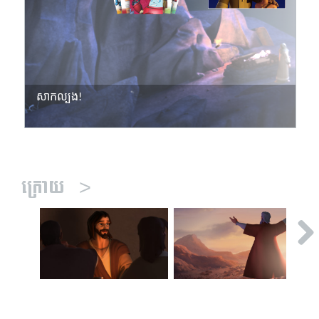
សាកល្បង!
ក្រោយ
>