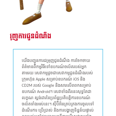
រុញការ​ជូន​ដំណឹង
យើងបញ្ជូនការជម្រុញជូនដំណឹង ការចែកចាយ
ព័ត៌មានពីកម្មវិធីទៅឧបករណ៍ចល័តរបស់អ្នក
តាមរយៈសេវាកម្មដូចជាសេវាកម្មជូនដំណឹងរបស់
ក្រុមហ៊ុន Apple សម្រាប់ឧបករណ៍ iOS និង
CD2M របស់ Google និងសារលើពពកសម្រាប់
ឧបករណ៍ Android។ សេវាទាំងពីរនេះសុទ្ធតែជា
លក្ខណៈស្តង់ដារនៃប្រព័ន្ធប្រតិបត្តិការឧបករណ៍
ចល័តទាំងអស់នេះ។ ស៊ី​ប៊ីអិនគ្រប់គ្រងការចូលទៅ
ដំណើរការ ប្រើប្រាស់ និងការបង្ហាញទិន្នន័យផ្ទាល់