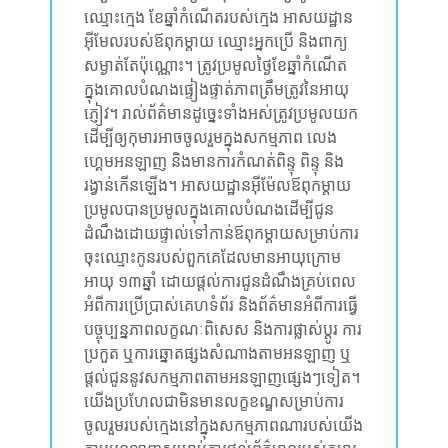
ឈ្មោះក្មេង ខែឆ្នាំកំណើតរបស់ក្មេង អាសយដ្ឋាន
អ៊ីមែលរបស់ឪពុកម្តាយ ឈ្មោះអ្នកប្រើ និងពាក្យ
សម្ងាត់តែប៉ុណ្ណោះ។ ត្រូវប្រមូលថ្ងៃខែឆ្នាំកំណើត
ក្នុងគោលបំណងផ្ទៀងផ្ទាត់ភាពត្រឹមត្រូវនៃអាយុ
ភ្ញៀវ។ រាល់ព័ត៌មានដូច្នេះទាំងអស់ត្រូវប្រមូលយក
ដើម្បីឲ្យកុមារអាចចូលរួមក្នុងសកម្មភាព លេង
ហ្គេមអនឡាញ និងមានការកំណត់ពិន្ទុ ពិន្ទុ និង
រង្វាន់កើនឡើង។ អាសយដ្ឋានអ៊ីម៉ែលឪពុកម្តាយ
ប្រមូលបានប្រមូលក្នុងគោលបំណងដើម្បីជូន
ដំណឹងដោយផ្ទាល់ទៅកាន់ឪពុកម្តាយសម្រាប់ការ
ចុះឈ្មោះកូនរបស់ពួកគេដែលមានអាយុក្រោម
អាយុ ១៣ឆ្នាំ ដោយផ្តល់ការជូនដំណឹងគ្រប់ពេល
អំពីការប្រើប្រាស់គេហទំព័រ និងព័ត៌មានអំពីការធ្វើ
បច្ចុប្បន្នភាពលក្ខណៈពិសេស និងការផ្លាស់ប្តូរ ការ
ប្រកួត ឬការឆ្នោតផ្សងសំណាងតាមអនឡាញ ឬ
ផ្តល់ជូននូវសកម្មភាពតាមអនឡាញផ្សេងៗទៀត។
យើងប្រហែលជាមិនមានលក្ខខណ្ឌសម្រាប់ការ
ចូលរួមរបស់ក្មេងនៅក្នុងសកម្មភាពណារបស់យើង