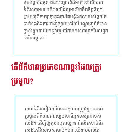
របស់​ពួក​គេ​មុន​ពេល​បញ្ចូល​ព័​ត៌​មាននៅ​លើ​គេ​ហ​
ទំព័រ​ណា​មួយ ​ហើយ​យើង​សូមលើក​ទឹក​ចិត្ត​ឪពុក​
ម្តាយ​ឲ្យ​ពិភាក្សាគ្នា​ក្នុង​​ការ​រឹត​បន្តឹង​កូន​ៗរបស់​ពួក​គេ​
ទាក់ទង​នឹង​ការ​ចេញ​ផ្សាយ​នៅលើ​ប​ណ្តា​ញ​ព័ត៌មាន​
ផ្ទាល់ខ្លួន​តាមអនឡាញទៅកាន់​នរណា​ម្នាក់​ដែល​ពួក​
គេ​មិន​ស្កាល់​។
តើព័ត៌មានប្រភេទណាខ្លះដែលត្រូវ
ប្រមូល?
គេហទំព័រសៀវភៅវិសេសកុមារតម្រូវឱ្យមានការ
ប្រមូលព័ត៌មានជាអប្បបរមាពីអ្នកទស្សនារបស់
យើង។ ដើម្បីឱ្យកុមារចុះឈ្មោះនៅលើគេហទំព័រ
សៀវភៅវិសេសសម្រាប់កុមារ យើងប្រមូលតែ