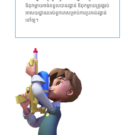
ឪពុកម្តាយចង់ទទួលបានរង្វាន់ ឪពុកម្តាយត្រូវផ្តល់
អាសយដ្ឋានរបស់ពួកគេសម្រាប់ការប្រគល់រង្វាន់
ទៅឲ្យ។