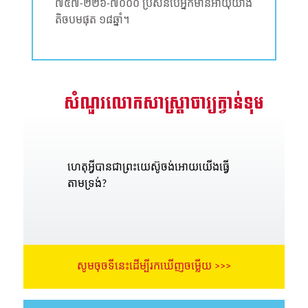
៧៥៧-២២៦-៧០០០ ប្រសិនបើអ្នកមានអាយុយ៉ាង
តិចបមផុត ១៨ឆ្នាំ។
សំណួរលោកសាស្រ្តាចារ្យក្វាន់ទុម
ហេតុអ្វីបានជាព្រះយេស៊ូចង់អោយយើងធ្វើ
តាមទ្រង់?
សូមចុចទីនេះដើម្បីរកឃើញចម្លើយ >>>