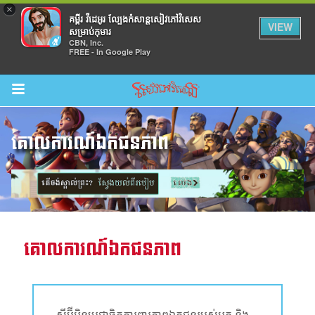
×
គម្ពីរ វីដេអូរ ល្បែងកំសាន្តសៀវភៅវិសេស
VIEW
សម្រាប់កុមារ
CBN, Inc.
FREE - In Google Play
Return to Content
គោលការណ៍ឯកជនភាព
ល់
គោលការណ៍ឯកជនភាព