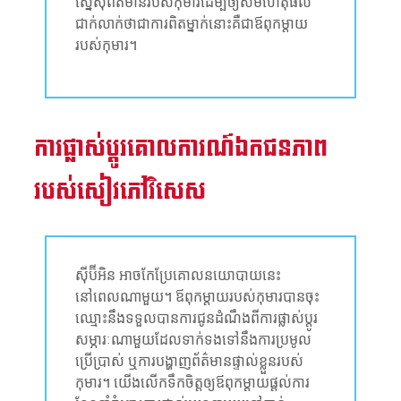
ស្នើសុំព័ត៌មានរបស់កុមារដើម្បីឲ្យសមហេតុផល
ជាក់លាក់ថាជាការពិតម្នាក់នោះគឺជាឪពុកម្តាយ
របស់កុមារ។
ការផ្លាស់ប្តូរគោលការណ៍ឯកជនភាព
របស់សៀវភៅវិសេស
ស៊ីប៊ីអិន អាចកែប្រែគោលនយោបាយនេះ
នៅពេលណាមួយ។ ឪពុកម្តាយរបស់កុមារបានចុះ
ឈ្មោះនឹងទទួលបានការជូនដំណឹងពីការផ្លាស់ប្តូរ
សម្ភារៈណាមួយដែលទាក់ទងទៅនឹងការប្រមូល
ប្រើប្រាស់ ឬការបង្ហាញព័ត៌មានផ្ទាល់ខ្លួនរបស់
កុមារ។ យើងលើកទឹកចិត្តឲ្យឪពុកម្តាយផ្ដល់ការ