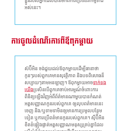
ខ្លួនរបស់អ្នកដែលបានមកពីការប្រើសេវាកម្មទាំង
អស់នេះ។
ការចូលដំណើរការពីឪពុកម្តាយ
ស៊ប៊ីអិន ចង់ជួយដល់ឪពុកម្តាយដើម្បីធានាថា
កូនៗរបស់ពួកគេមានសុវត្ថិភាព និងបទពិសោធន៏
សប្បាយៗតាមអនឡាញ។ ឪពុកម្តាយអាច
ទាក់ទង
យើង
ប្រសិនបើពួកគេចាប់អារម្មណ៍ចំពោះការ
ពិនិត្យឡើងវិញអំពីព័ត៌មានណាមួយបានកំណត់
អត្តសញ្ញាណកូនរបស់ពួកគេ ឲ្យលុបពត៌មាននេះ
ចេញ និង/ឬទាមទាមិនឲ្យមានការប្រមូលបន្ថែម
ទៀត ឬការប្រើពត៌មានកូនរបស់ពួកគេ។ ស៊ីប៊ីអិន
ខិតខំផ្ទៀងផ្ទាត់អត្តសញ្ញាណមនុស្សគ្រប់គ្នាដែល