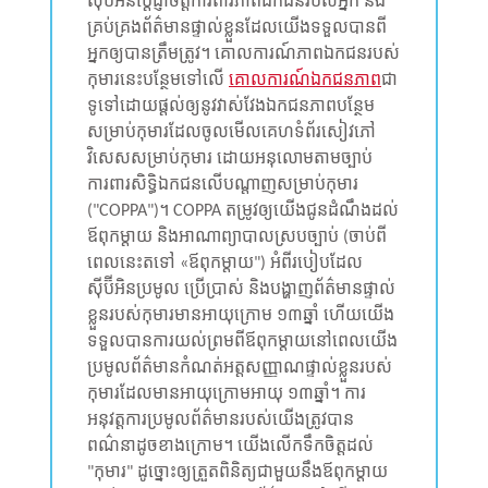
ស៊ីប៊ីអិនប្តេជ្ញាចិត្តការពារភាពឯកជនរបស់អ្នក និង
រះគម្ពីរ
គ្រប់គ្រងព័ត៌មានផ្ទាល់ខ្លួនដែលយើងទទួលបានពី
អ្នកឲ្យបានត្រឹមត្រូវ។ គោលការណ៍ភាពឯកជនរបស់
ីព្រះគម្ពីរសៀវភៅវិសេសឥតគិតថ្លៃ
កុមារនេះបន្ថែមទៅលើ
គោលការណ៍ឯកជនភាព
ជា
ទូទៅដោយផ្តល់ឲ្យនូវវាស់វែងឯកជនភាពបន្ថែម
សម្រាប់កុមារដែលចូលមើលគេហទំព័រសៀវភៅ
វិសេសសម្រាប់កុមារ ដោយអនុលោមតាមច្បាប់
្មោះ
ការពារសិទ្ធិឯកជនលើបណ្តាញសម្រាប់កុមារ
ា
("COPPA")។ COPPA តម្រូវឲ្យយើងជូនដំណឹងដល់
ឪពុកម្តាយ និងអាណាព្យាបាលស្របច្បាប់ (ចាប់ពី
ពេលនេះតទៅ «ឪពុកម្តាយ") អំពីរបៀបដែល
ស៊ីប៊ីអិនប្រមូល ប្រើប្រាស់ និងបង្ហាញព័ត៌មានផ្ទាល់
ខ្លួនរបស់កុមារមានអាយុក្រោម ១៣ឆ្នាំ ហើយយើង
ទទួលបានការយល់ព្រមពីឪពុកម្តាយនៅពេលយើង
ប្រមូលព័ត៌មានកំណត់អត្តសញ្ញាណផ្ទាល់ខ្លួនរបស់
កុមារដែលមានអាយុក្រោមអាយុ ១៣ឆ្នាំ។ ការ
អនុវត្តការប្រមូលព័ត៌មានរបស់យើងត្រូវបាន
ពណ៌នាដូចខាងក្រោម។ យើង​លើក​ទឹក​ចិត្តដល់
"កុមារ​" ដូច្នោះឲ្យ​​ត្រួតពិនិត្យ​​ជាមួយ​នឹង​ឪពុក​ម្តាយ​