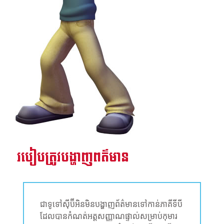
របៀបត្រូវបង្ហាញពត៌មាន
ជាទូទៅស៊ីប៊ីអិនមិនបង្ហាញព័ត៌មានទៅកាន់ភាគីទីបី
ដែលបានកំណត់អត្តសញ្ញាណផ្ទាល់សម្រាប់កុមារ