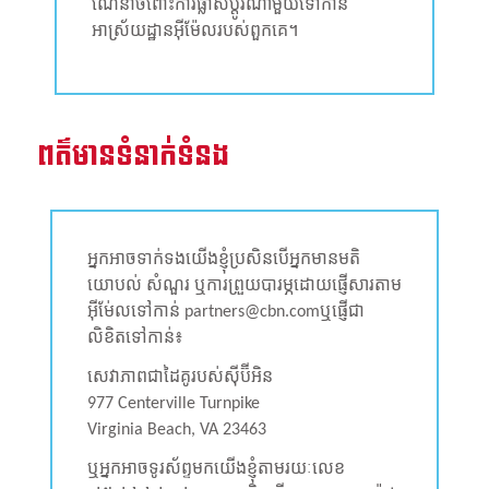
ណែនាំចំពោះការផ្លាស់ប្តូរណាមួយទៅកាន់
អាស្រ័យដ្ឋានអ៊ីម៉ែលរបស់ពួកគេ។
ពត៌មានទំនាក់ទំនង
អ្នកអាចទាក់ទងយើងខ្ញុំប្រសិនបើអ្នកមានមតិ
យោបល់ សំណួរ ឬការព្រួយបារម្ភដោយផ្ញើសារតាម
អ៊ីម់ែលទៅកាន់
partners@cbn.comឬផ្ញើជា
លិខិតទៅកាន់៖
សេវាភាពជាដៃគូរបស់ស៊ីប៊ីអិន
977 Centerville Turnpike
Virginia Beach, VA 23463
ឬអ្នកអាចទូរស័ព្ទមកយើងខ្ញុំតាមរយៈលេខ