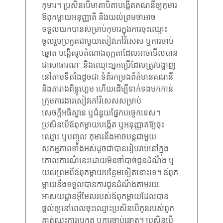
កុមារ។ ប្រសិនបើមាតាបិតាបង្កើតគណនីឲ្យកុមារ
ឪពុកម្តាយអនុញ្ញាតិ និងយល់ព្រមថាអាច
ទទួលយកបានសម្រាប់កុមារក្នុងការចុះឈ្មោះ
ចូលរួមប្រកួតជាមួយសៀវភៅវិសេស ឬការចាប់
ឆ្នោត បង្កើតរូបតំណាងតុក្កតាដែលអាចមើលបាន
ជាសាធារណៈ និងឈ្មោះអ្នកប្រើដែលត្រូវបង្ហាញ
នៅតាមទីតាំងដូចជា ទំព័រកម្រងព័ត៌មានគណនី
និងតារាងពិន្ទុហ្គេម ហើយដើម្បីទាក់ទងមកកាន់
ក្រុមការងារសៀវភៅវិសេសសម្រាប់
សេចក្តីអធិស្ឋាន ឬជំនួយផ្នែកបច្ចេកទេស។
ប្រសិនបើឪពុកម្តាយបង្កើត ឬអនុញ្ញាតឱ្យចុះ
ឈ្មោះ ឬបញ្ចូល កុមារនឹងអាចបន្តជាមួយ
សកម្មភាពទាំងអស់ដូចជាបានរៀបរាប់នៅក្នុង
គោលការណ៌នេះដោយមិនចាំបាច់ជូនដំណឹង ឬ
យល់ព្រមពីឪពុកម្តាយបន្ថែមទៀតនោះទេ។ ឪពុក
ម្តាយ​នឹង​ទទួល​បាន​ការ​ជូន​ដំណឹង​តាមរយៈ​
អាសយដ្ឋាន​អ៊ីមែលរបស់ឪពុកម្តាយដែល​បាន​
ផ្ដល់​ឲ្យនៅ​ពេល​ចុះ​ឈ្មោះប្រសិនបើ​កូន​របស់​ពួក
គាត់ឈ្នះ​ការ​ប្រកួត ឬ​ការ​ចាប់​ឆ្នោត។ ប្រសិនបើ