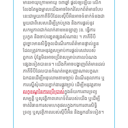
មានអាយុក្រោមអាយុ ១៣ឆ្នាំ​ ផ្តល់ឲ្យឡើយ លើក
លែងតែម្តងម្កាលយើងអាចចែករំលែកព័ត៌មានបែប
នេះជាមួយភាគីទីបីដែលស៊ីប៊ីអិនអាចទំនាក់ទំនងជា
មួយជាពិសេសដើម្បីគ្រប់គ្រង និងការផ្តល់នូវ
សកម្មភាពជាក់លាក់តាមអនឡាញ (ឧ. ធ្វើការ
ប្រកួត និងចាប់ឆោ្នតផ្សងសំណាង) ។ ភាគីទីបី
ដូច្នោះមានសិទ្ធិចូលដំណើរការព័ត៌មានផ្ទាល់ខ្លួន
ដែលត្រូវការអនុវត្តសម្រាប់ការផ្តល់សេវារបស់
ពួកគេ ប៉ុន្តែមិនអាចប្រើវាសម្រាប់គោលបំណង
ផ្សេងទៀតបានទេ។ យើងក៏អាចបង្ហាញព័ត៌មានដល់
ភាគីទីបីដែលបានកំណត់អត្តសញ្ញាណាលក្ខណៈ
ឯកជនដើម្បីអនុលោមតាមច្បាប់ ដំណើរតុលាការ ឬ
ការស្នើសុំដោយភ្នាក់ងារផ្លូវច្បាប់ ដើម្បីអនុវត្តតាម
លក្ខខណ្ឌនៃការប្រើប្រាស់
ក្នុងន័យការពារទ្រព្យ
សម្បត្តិ ឬសុវត្តិភាពគេហទំព័ររបស់យើង ឬដើម្បី
ចាត់វិធានការសមហេតុផលក្នុងការការពារសិទ្ធិ
ទ្រព្យ ឬសុវត្ថិភាពរបស់ស៊ីប៊ីអិន និងអ្នកដទៃទៀត។