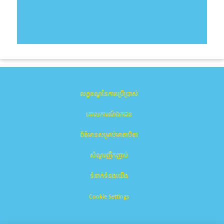
លក្ខខណ្ឌនៃការប្រើប្រាស់
គោលការណ៍ឯកជន
ព័ត៌មានសម្រាប់មាតាបិតា
សំណួរញឹកញាប់
ទំនាក់ទំនងយើង
Cookie Settings