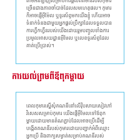
តាមអនឡាញសម្រាប់ការផ្តល់ព័ត៌មានរបស់កុមារ
ច្រើនជាងភាពចាំបាច់ដែលសមហេតុផល។ កុមារ
ក៏អាចផ្ញើអ៊ីម៉ែល ឬទូរស័ព្ទមកយើងខ្ញុំ ហើយអាច
ទំនាក់ទំនងជាមួយអ្នកផ្តល់ប្រឹក្សាដែលទទួលបាន
ការហ្វឹកហ្វឺនរបស់យើងដោយរួមបញ្ចូលទាំងការ
ប្រមូលអាសយដ្ឋានអ៊ីមែល ឬលេខទូរស័ព្ទដែល
គាត់ប្រើប្រាស់។
ការយល់ព្រមពីឪពុកម្តាយ
ពេលកុមារស្នើសុំគណនីនៅលើវ៉ិបសាយសៀវភៅ
វិសេសសម្រាប់កុមារ យើងផ្ញើអ៊ីមែលទៅឪពុក
ម្តាយដោយមានតំណភ្ជាប់ដែលអាចប្រើដើម្បី
បង្កើតគណនីរបស់កុមារដោយបញ្ជាក់អំពីឈ្មោះ
អ្នកប្រើ និងពាក្យសម្ងាត់សម្រាប់គណនីរបស់