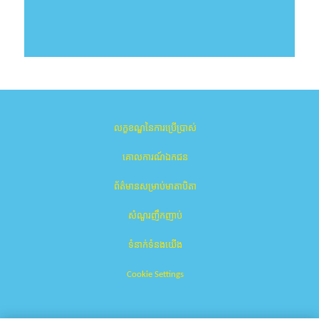
លក្ខខណ្ឌនៃការប្រើប្រាស់
គោលការណ៍ឯកជន
ព័ត៌មានសម្រាប់មាតាបិតា
សំណួរញឹកញាប់
ទំនាក់ទំនងយើង
Cookie Settings