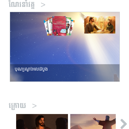
ណែរនាំវគ្គ
>
បុណ្យណូអែលដំបូង
ក្រោយ
>