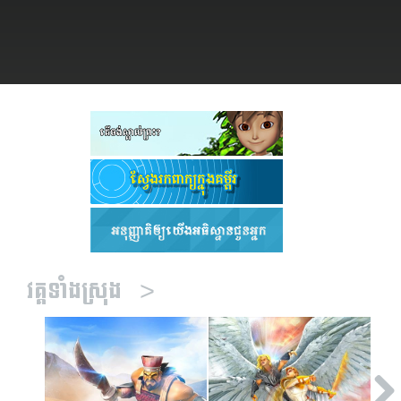
្មោះ
ា
វគ្គទាំងស្រុង
>