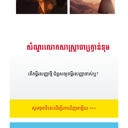
សំណួរលោកសាស្រ្តាចារ្យក្វាន់ទុម
តើគម្ពីរសញ្ញាថ្មី ជំនួសឲ្យគម្ពីរសញ្ញាចាស់ឬ?
សូមចុចទីនេះដើម្បីរកឃើញចម្លើយ >>>