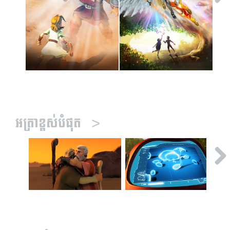
អត្រាខ្ពស់បំផុត
>