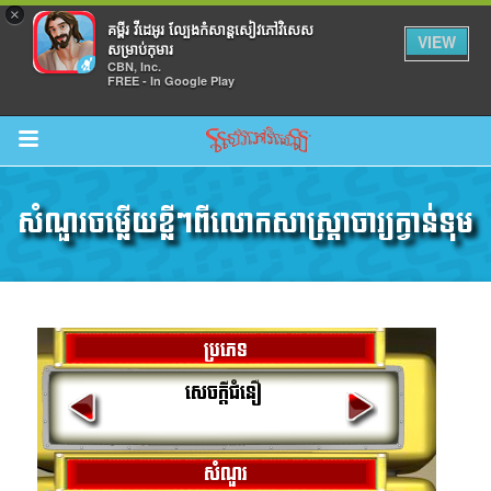
×
គម្ពីរ វីដេអូរ ល្បែងកំសាន្តសៀវភៅវិសេស
VIEW
សម្រាប់កុមារ
CBN, Inc.
FREE - In Google Play
Return to Content
សំណួរចម្លើយខ្លីៗពីលោកសាស្រ្តាចារ្យក្វាន់ទុម
ល់
ប្រភេទ
សេចក្ដីជំនឿ
សំណួរ