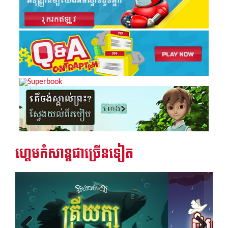
ហ្គេមកំសាន្តជាច្រើនទៀត