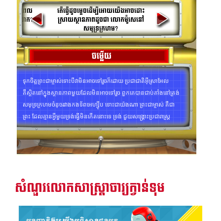
រះគម្ពីរ
អធិស្ឋាននៅពេល
តើធ្វើដូចម្តេចដើម្បីអោយយើងអាចដោះ
្ចការដ៏លំបាក?
ស្រាយស្ថានភាពដូចជា លោកម៉ូសេនៅ
សមុទ្រក្រហម?
ីព្រះគម្ពីរសៀវភៅវិសេសឥតគិតថ្លៃ
ចម្លើយ
្មោះ
ទុកចិត្តព្រះជាម្ចាស់ទោះបីវាមិនអាចទៅរួចក៏ដោយ ប្រជាជាតិអ៊ីស្រាអែល​
គឺសិ្ថតនៅក្នុងស្ថានភាពមួយដែលមិនអាចទៅរួច ពួកគេបានជាប់គាំងនៅត្រង់
ា
សមុទ្រក្រហម​ចំនុចរវាងកងទ័ពអេហ្ស៊ីប ទោះជាយ៉ងណា ព្រះជាម្ចាស់ គឺជា
ព្រះ ដែលគ្មានអី្វមួយទ្រង់ធ្វើមិនកើតនោះទេ ទ្រង់ ជួយសង្រ្គោះប្រជារាស្រ្ត
របស់ទ្រង់បាន (និក្ខមនំ១៥:២). ព្រះទ្រង់ក៏សព្វព្រះហឬទ័យអោយយើងមាន
សេចក្តីជំនឿរឹងមាំជំនួសការភ័យខ្លាច ទុកចិត្ត ព្រះជាម្ចាស់នឹងជួយអ្នកគ្រប់
ស្ថានភាពទាំងអស់ គ្មានអ្វីពិបាក ឬមើលទៅថាមិនអាចទៅរួច។
ជឿទុកចិត្តលើផែនការរបស់ព្រះសម្រាប់អ្នក
សំណួរលោកសាស្រ្តាចារ្យក្វាន់ទុម
និក្ខមនំ ១៥:២