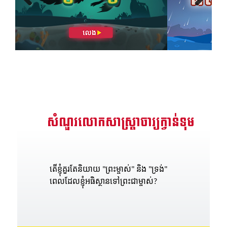
Previous
Next
សំណួរលោកសាស្រ្តាចារ្យក្វាន់ទុម
តើខ្ញុំគួរតែនិយាយ "ព្រះម្ចាស់" និង "ទ្រង់"
ពេលដែលខ្ញុំអធិស្ថានទៅព្រះជាម្ចាស់?