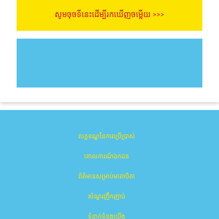
សូមចុចទីនេះដើម្បីរកឃើញចម្លើយ >>>
លក្ខខណ្ឌនៃការប្រើប្រាស់
គោលការណ៍ឯកជន
ព័ត៌មានសម្រាប់មាតាបិតា
សំណួរញឹកញាប់
ទំនាក់ទំនងយើង