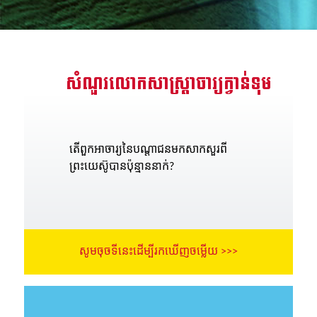
រះគម្ពីរ
ីព្រះគម្ពីរសៀវភៅវិសេសឥតគិតថ្លៃ
សំណួរលោកសាស្រ្តាចារ្យក្វាន់ទុម
្មោះ
ា
តើពួកអាចារ្យនៃបណ្តាជនមកសាកសួរពី
ព្រះយេស៊ូបានប៉ុន្មាននាក់?
សូមចុចទីនេះដើម្បីរកឃើញចម្លើយ >>>