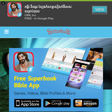
×
គម្ពីរ វីដេអូរ ល្បែងកំសាន្តសៀវភៅវិសេស
VIEW
សម្រាប់កុមារ
CBN, Inc.
FREE - In Google Play
Return to Content
ល់