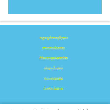
លក្ខខណ្ឌនៃការប្រើប្រាស់
គោលការណ៍ឯកជន
ព័ត៌មានសម្រាប់មាតាបិតា
សំណួរញឹកញាប់
ទំនាក់ទំនងយើង
Cookie Settings